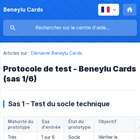
Beneylu Cards
Articles sur :
Démarrer Beneylu Cards
Protocole de test - Beneylu Cards
(sas 1/6)
Sas 1 - Test du socle technique
Maturité du 
Sas 
État du 
Objectif
prototype
d’entrée
prototype
Très
1 sur 6
Socle
Vérifier le